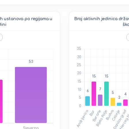
kih ustanova po regijama u
Broj aktivnih jedinica dr
dini
ško
V