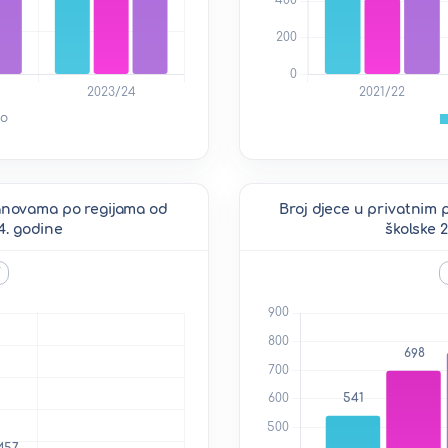
tanovama po regijama od
Broj djece u privatnim
4. godine
školske 
V